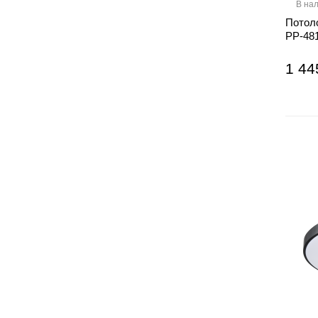
В на
Потол
PP-481
1 44