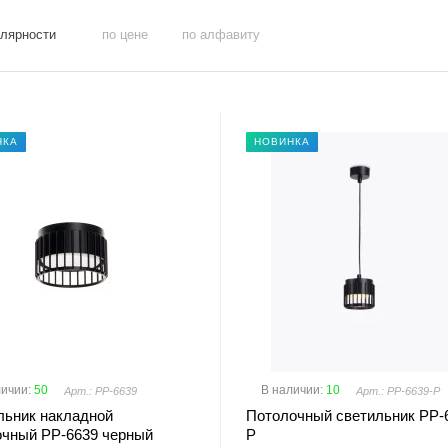
улярности
по цене
по алфавиту
НКА
НОВИНКА
личии
:
50
В наличии
:
10
Арт.: PP-6639
Арт.: PP-6639-P
льник накладной
Потолочный светильник PP-
очный PP-6639 черный
P