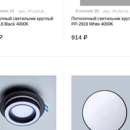
личии
:
10
В наличии
:
20
Арт.: PP-2018 Black
Арт.: PP-2818 
очный светильник круглый
Потолочный светильник кру
8 Black 4000K
PP-2818 White 4000K
₽
914 ₽