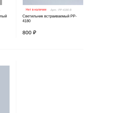
Нет в наличии
White 4000K
Арт.: PP-4180 B
глый
Светильник встраиваемый PP-
4180
800 ₽