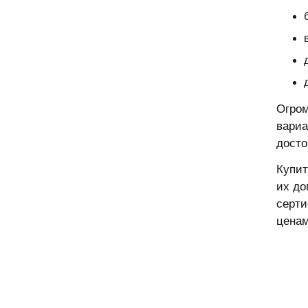
Огром
вариа
досто
Купит
их до
серти
ценам