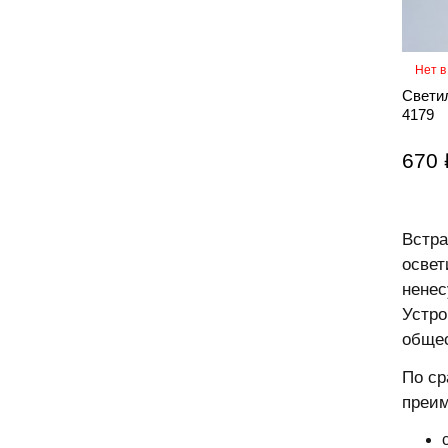
Нет в
Свети
4179
670 
Встра
освет
ненес
Устро
общес
По ср
преи