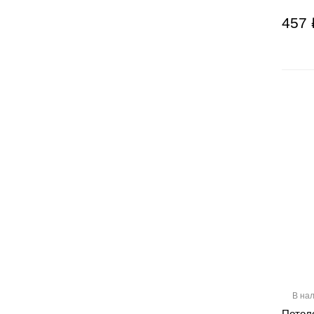
457 
В на
Потол