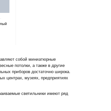
Black 4000K
глый
тавляют собой миниатюрные
есные потолки, а также в другие
льных приборов достаточно широка.
ых центрах, музеях, предприятиях
раиваемые светильники имеют ряд