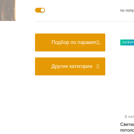
по поп
Подбор по параметрам
НОВИ
Другие категории
В на
Свети
потол