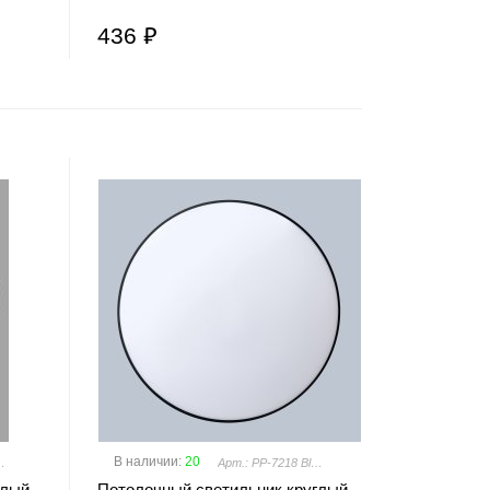
436 ₽
В наличии
:
20
White 4000K
Арт.: PP-7218 Black 4000K
глый
Потолочный светильник круглый