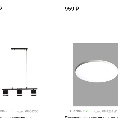
₽
959 ₽
личии
:
10
В наличии
:
20
Арт.: PP-6670/3
Арт.: PP-7218 
очный светильник
Потолочный светильник кру