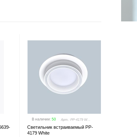
В наличии
:
50
Арт.: PP-4179 White
6639-
Светильник встраиваемый PP-
4179 White