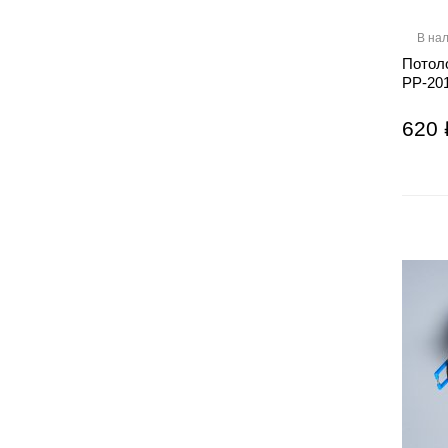
В на
Потол
PP-201
620 