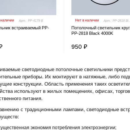
 наличии
Нет в наличии
Арт.: PP-4179 B
Арт.: PP-2818 
льник встраиваемый PP-
Потолочный светильник кру
PP-2818 Black 4000K
₽
950 ₽
иваемые светодиодные потолочные светильники предс
ительные приборы. Их монтируют в натяжные, либо подв
ущие конструкции. Область применения таких осветите
йства используют в жилых помещениях, офисах, торгов
твенного питания.
авнению с традиционными лампами, светодиодные вст
муществ:
существенная экономия потребления электроэнергии;