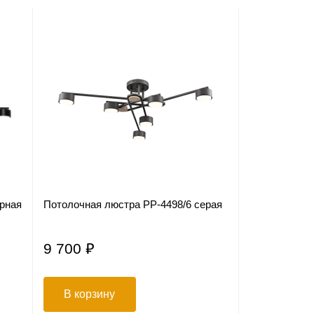
НОВИНКА
ерная
Потолочная люстра PP-4498/6 серая
Потолочный 
9 700 ₽
1 559 ₽
В корзину
В корзи