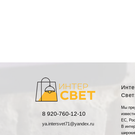
Инте
Свет
Мы пре
8 920-760-12-10
извест
ЕС, Рос
ya.intersvet71@yandex.ru
В инте
широки