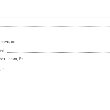
 ламп, шт
ния
ость ламп, Вт
е