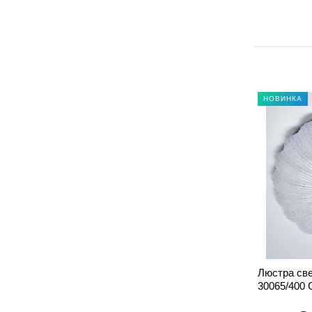
ХИТ ПРОДАЖ
НОВИНКА
черная
Потолочная люстра PP-6712/6 белая
Люстра све
30065/400