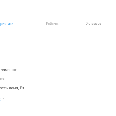
0 отзывов
ристики
Рейтинг:
 ламп, шт
ния
ость ламп, Вт
е