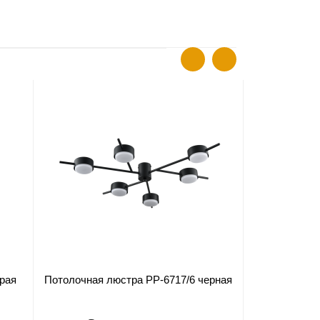
ХИТ ПРОДАЖ
рая
Потолочная люстра PP-6717/6 черная
Потолочная 