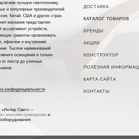
длагаем лучшую светотехнику
ДОСТАВКА
ных и популярных производителей
сия, Китай, США и других стран.
КАТАЛОГ ТОВАРОВ
рнет-магазине представлен
й ассортимент устройств,
БРЕНДЫ
яющих грамотно организовать
е, офисное и внутреннее
АКЦИИ
ние. Тысячи наименований
тивного освещения и только
КОНСТРУКТОР
и от люстр до уличных
ПОЛЕЗНАЯ ИНФОРМА
ьников.
КАРТА САЙТА
ка конфиденциальности
КОНТАКТЫ
 «Интер Свет» –
ет-магазин освещения
и
ооборудования