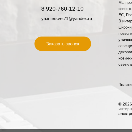
Мы пре
8 920-760-12-10
извест
ЕС, Рос
ya.intersvet71@yandex.ru
В инте
широки
позвол
улично
Заказать звонок
освеще
декора
новинк
светил
Полити
© 2026
интерн
электр